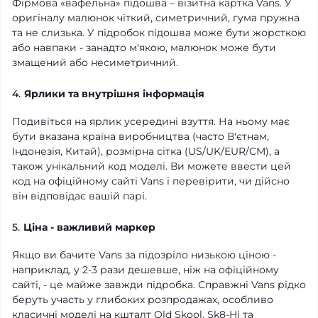
Фірмова «вафельна» підошва – візитна картка Vans. У
оригіналу малюнок чіткий, симетричний, гума пружна
та не слизька. У підробок підошва може бути жорсткою
або навпаки - занадто м'якою, малюнок може бути
змащений або несиметричний.
4.
Ярлики та внутрішня інформація
Подивіться на ярлик усередині взуття. На ньому має
бути вказана країна виробництва (часто В'єтнам,
Індонезія, Китай), розмірна сітка (US/UK/EUR/CM), а
також унікальний код моделі. Ви можете ввести цей
код на офіційному сайті Vans і перевірити, чи дійсно
він відповідає вашій парі.
5.
Ціна - важливий маркер
Якщо ви бачите Vans за підозріло низькою ціною -
наприклад, у 2-3 рази дешевше, ніж на офіційному
сайті, - це майже завжди підробка. Справжні Vans рідко
беруть участь у глибоких розпродажах, особливо
класичні моделі на кшталт Old Skool, Sk8-Hi та