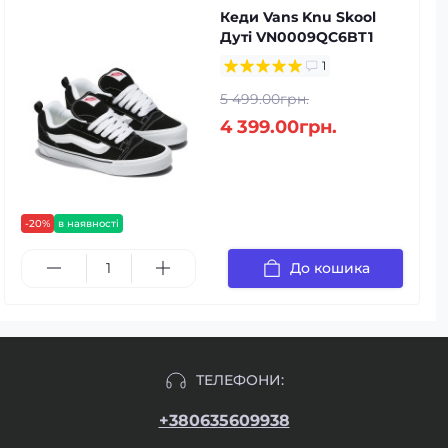
Кеди Vans Knu Skool
Дуті VN0009QC6BT1
1
5 499.00грн.
4 399.00грн.
-20%
в наявності
До кошика
ТЕЛЕФОНИ:
+380635609938