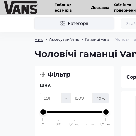
Таблиця
Обмін та
Доставка
розмірів
поверненн
Категорії
Аксесуари Vans
Гаманці Vans
Чоловічі г
Vans
Чоловічі гаманці Va
Фільтр
Сор
ЦІНА
-
грн.
591
918
1,2 тис.
1,6 тис.
1,9 тис.