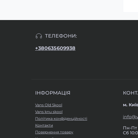
ТЕЛЕФОНИ:
+380635609938
ІНФОРМАЦІЯ
КОНТ
м. Киї
Vans Old Skool
Vans knu skool
info@v
Політика конфіденційності
Контакти
Пн-Пт 
Повернення товару
Cб 10:0