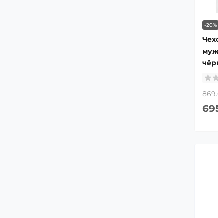
-20%
Чех
муж
чёр
869.
69