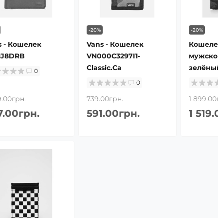
-20%
-20%
s - Кошелек
Vans - Кошелек
Кошеле
1J8DRB
VN000C3297I1-
мужско
Classic.Ca
зелёны
0
0
9.00грн.
739.00грн.
1 899.00
7.00грн.
591.00грн.
1 519