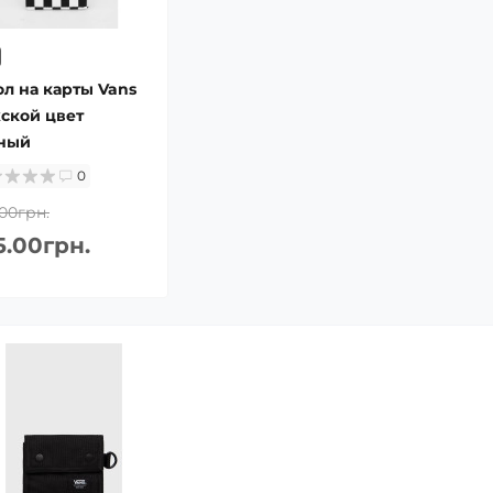
ол на карты Vans
ской цвет
ный
0
00грн.
5.00грн.