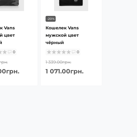
-20%
к Vans
Кошелек Vans
й цвет
мужской цвет
й
чёрный
0
0
грн.
1 339.00грн.
.00грн.
1 071.00грн.