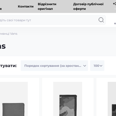
+
Відрізнити
Договір публічної
Контакти
я
оригінал
оферти
к
аманці Vans
ns
тувати: