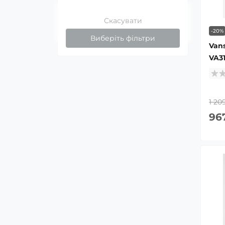
Скасувати
-20%
Виберіть фільтри
Van
VA3
1 20
96