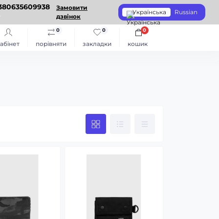
380635609938
Замовити
Українська
Russian
дзвінок
0
0
0
абінет
порівняти
закладки
кошик