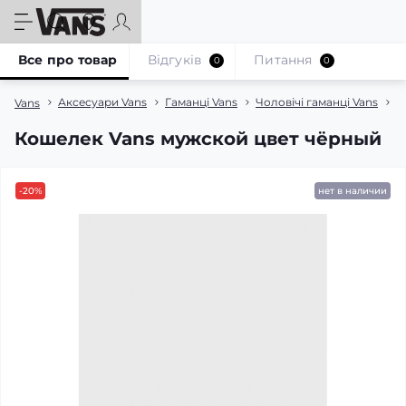
Все про товар
Відгуків
Питання
0
0
Аксесуари Vans
Гаманці Vans
Чоловічі гаманці Vans
К
Vans
Кошелек Vans мужской цвет чёрный
-20%
нет в наличии