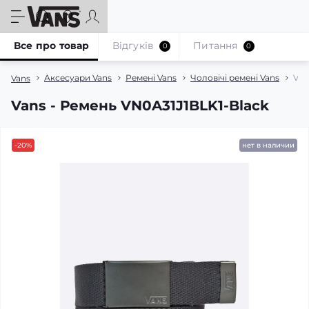
Все про товар
Відгуків
Питання
0
0
Аксесуари Vans
Ремені Vans
Чоловічі ремені Vans
Van
Vans
Vans - Ремень VN0A31J1BLK1-Black
-20%
нет в наличии