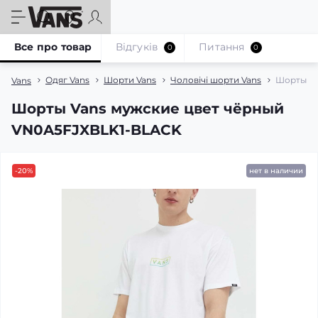
Все про товар
Відгуків
Питання
0
0
Одяг Vans
Шорти Vans
Чоловічі шорти Vans
Шорты Va
Vans
Шорты Vans мужские цвет чёрный
VN0A5FJXBLK1-BLACK
-20%
нет в наличии