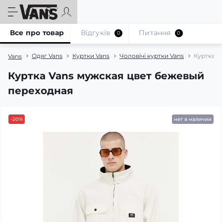
Все про товар
Відгуків
Питання
0
0
Одяг Vans
Куртки Vans
Чоловічі куртки Vans
Куртка V
Vans
Куртка Vans мужская цвет бежевый
переходная
-20%
нет в наличии