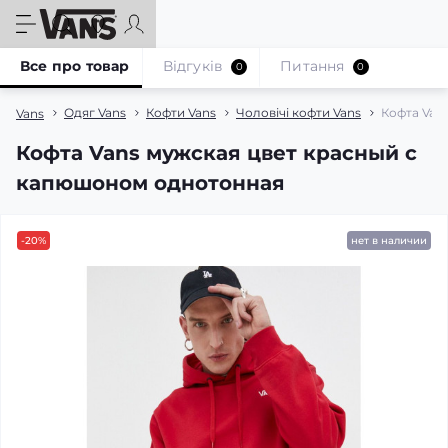
Все про товар
Відгуків
Питання
0
0
Одяг Vans
Кофти Vans
Чоловічі кофти Vans
Кофта Van
Vans
Кофта Vans мужская цвет красный с
капюшоном однотонная
-20%
нет в наличии