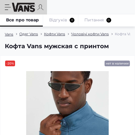
Все про товар
Відгуків
Питання
0
0
Одяг Vans
Кофти Vans
Чоловічі кофти Vans
Кофта Van
Vans
Кофта Vans мужская с принтом
-20%
нет в наличии