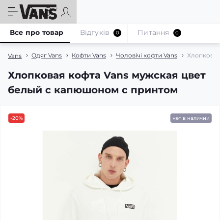
Все про товар
Відгуків
Питання
0
0
Одяг Vans
Кофти Vans
Чоловічі кофти Vans
Хлопковая
Vans
Хлопковая кофта Vans мужская цвет
белый с капюшоном с принтом
-20%
нет в наличии