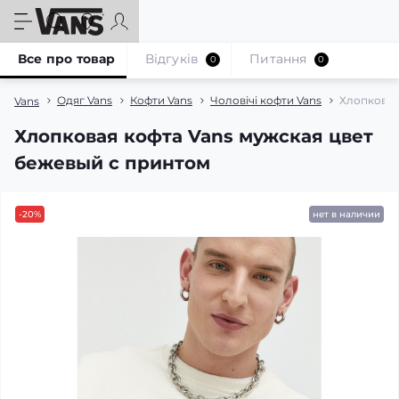
Все про товар
Відгуків
Питання
0
0
Одяг Vans
Кофти Vans
Чоловічі кофти Vans
Хлопковая
Vans
Хлопковая кофта Vans мужская цвет
бежевый с принтом
-20%
нет в наличии