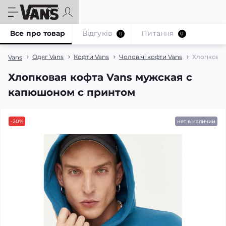
Все про товар
Відгуків
Питання
0
0
Одяг Vans
Кофти Vans
Чоловічі кофти Vans
Хлопковая
Vans
Хлопковая кофта Vans мужская с
капюшоном с принтом
-20%
нет в наличии