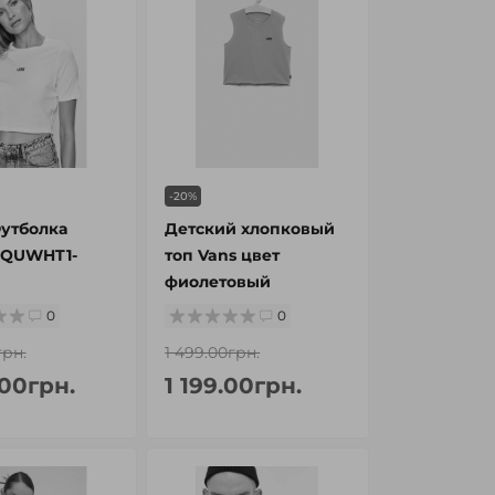
-20%
Футболка
Детский хлопковый
QUWHT1-
топ Vans цвет
фиолетовый
0
0
грн.
1 499.00грн.
.00грн.
1 199.00грн.