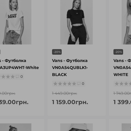
-20%
-20%
s - Футболка
Vans - Футболка
Vans - 
A3UP4WHT-White
VN0A54QUBLK1-
VN0A54
BLACK
WHITE
0
0
9.00грн.
1 449.00грн.
1 749.00
439.00грн.
1 159.00грн.
1 399