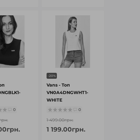
-20%
оп
Vans - Топ
NGBLK1-
VN0A4DNGWHT1-
WHITE
0
0
грн.
1 499.00грн.
.00грн.
1 199.00грн.