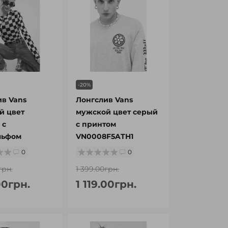
-20%
в Vans
Лонгслив Vans
й цвет
мужской цвет серый
 с
с принтом
льфом
VN0008F5ATH1
0
0
грн.
1 399.00грн.
00грн.
1 119.00грн.