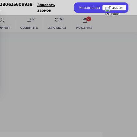
+380635609938
Заказать
Українська
Russian
звонок
0
0
0
бинет
сравнить
закладки
корзина