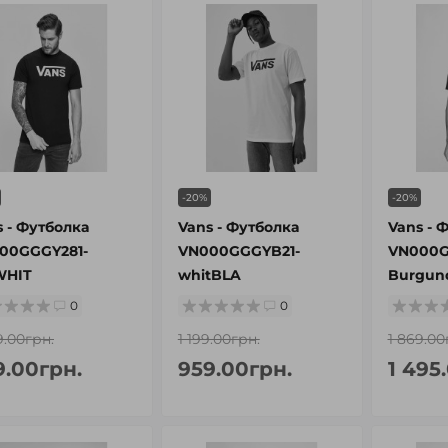
-20%
-20%
s - Футболка
Vans - Футболка
Vans - 
00GGGY281-
VN000GGGYB21-
VN000G
WHIT
whitBLA
Burgun
0
0
9.00грн.
1 199.00грн.
1 869.00
9.00грн.
959.00грн.
1 495