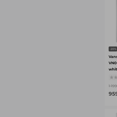
-20%
Van
VN0
whi
1 19
95