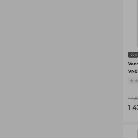
-20%
Van
VN0
1 79
1 