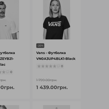
-20%
Футболка
Vans - Футболка
ZEYB21-
VN0A3UP4BLK1-Black
lac
0
0
грн.
1 799.00грн.
00грн.
1 439.00грн.