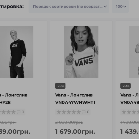
тировка:
-20%
-20%
s - Лонгслив
Vans - Лонгслив
Vans - 
HY28
VN0A47WNWHT1
VN0A49
0
0
9.00грн.
2 099.00грн.
1 799.00
039.00грн.
1 679.00грн.
1 439