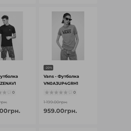
-20%
Футболка
Vans - Футболка
ZENAV1
VN0A3UP4GRH1
0
0
грн.
1 199.00грн.
.00грн.
959.00грн.