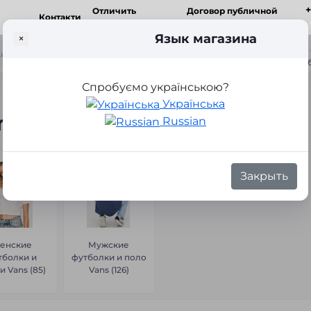
Отличить
Договор публичной
Контакти
оригинал
оферты
Язык магазина
×
ка
Спробуємо українською?
Українська
ns
Russian
Закрыть
енские
Мужские
тболки и
футболки и поло
и Vans (85)
Vans (126)