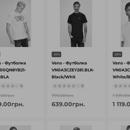
-20%
-20%
s - Футболка
Vans - Футболка
Vans - 
00QN8YB21-
VN0A3CZEY281.BLK-
VN0A3C
tBLA
Black/Whit
White/B
0
0
9.00грн.
799.00грн.
1 399.00
9.00грн.
639.00грн.
1 119.