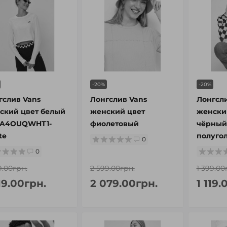
-20%
-20%
гслив Vans
Лонгслив Vans
Лонгсли
ский цвет белый
женский цвет
женски
A4OUQWHT1-
фиолетовый
чёрный
te
полуго
0
0
9.00грн.
2 599.00грн.
1 399.00
19.00грн.
2 079.00грн.
1 119.