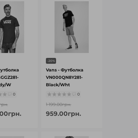
-20%
Футболка
Vans - Футболка
GGZ281-
VN000QN8Y281-
dy/W
Black/Wht
0
0
грн.
1 199.00грн.
.00грн.
959.00грн.