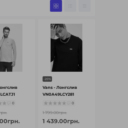
-20%
Лонгслив
Vans - Лонгслив
LCATJ1
VN0A49LCY281
0
0
грн.
1 799.00грн.
.00грн.
1 439.00грн.