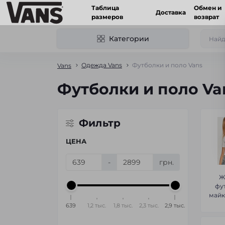
Таблица
Обмен и
Доставка
размеров
возврат
Категории
Одежда Vans
Футболки и поло Vans
Vans
Футболки и поло Va
Фильтр
ЦЕНА
-
грн.
Ж
фу
майк
639
1,2 тыс.
1,8 тыс.
2,3 тыс.
2,9 тыс.