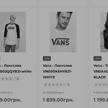
-20%
-20%
s - Лонгслив
Vans - Лонгслив
Vans - Т
002QQYB21-white
VN000K6HYB21-
VN0A4D
WHITE
BLACK
0
0
9.00грн.
2 299.00грн.
1 499.00
19.00грн.
1 839.00грн.
1 199