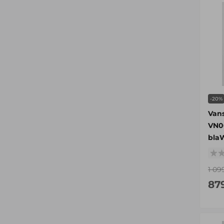
-20%
Van
VN0
bla
1 09
87