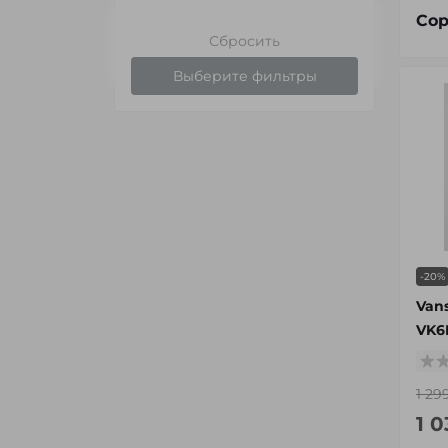
Сор
Сбросить
Выберите фильтры
-20%
Van
VK6
1 29
1 