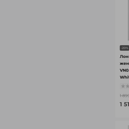
-20%
Лон
жен
VN0
Whi
1 89
1 5