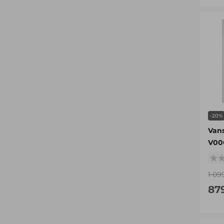
-20%
Van
V00
1 09
87