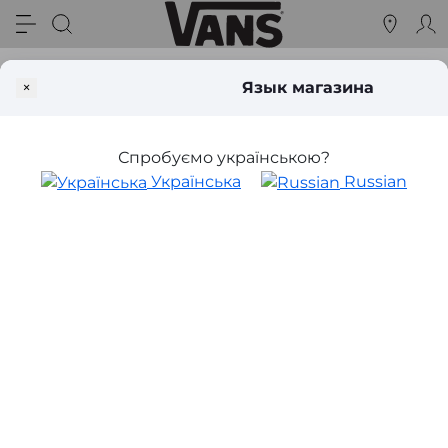
Аксессуары Vans
Рюкзаки Vans
Vans
×
Язык магазина
Рюкзаки Vans
Спробуємо українською?
Українська
Russian
Женские рюкзаки Vans (11)
Мужские рюкзаки Vans
(43)
Vans - Рюкзак